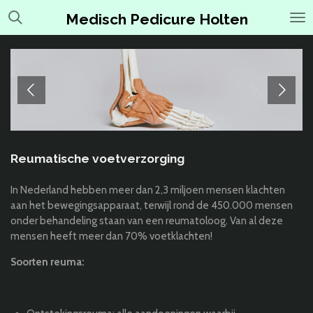
Ga
Medisch Pedicure Holten
direct
naar
de
hoofdinhoud
Reumatische voetverzorging
In Nederland hebben meer dan 2,3 miljoen mensen klachten
aan het bewegingsapparaat, terwijl rond de 450.000 mensen
onder behandeling staan van een reumatoloog. Van al deze
mensen heeft meer dan 70% voetklachten!
Soorten reuma: